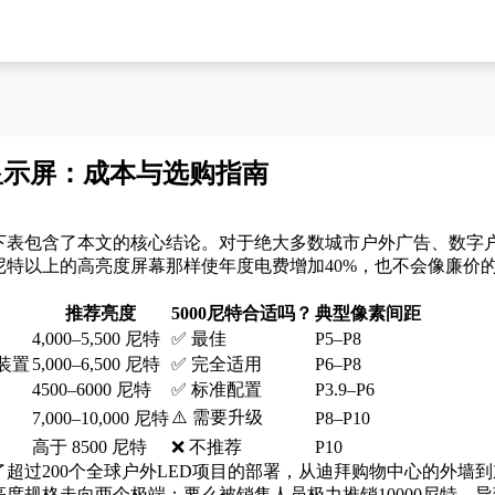
D显示屏：成本与选购指南
下表包含了本文的核心结论。对于绝大多数城市户外广告、数字户
0尼特以上的高亮度屏幕那样使年度电费增加40%，也不会像廉价的
推荐亮度
5000尼特合适吗？
典型像素间距
4,000–5,500 尼特
✅ 最佳
P5–P8
装置
5,000–6,500 尼特
✅ 完全适用
P6–P8
4500–6000 尼特
✅ 标准配置
P3.9–P6
⚠️ 需要升级
7,000–10,000 尼特
P8–P10
高于 8500 尼特
❌ 不推荐
P10
超过200个全球
户外LED项目的
部署，从迪拜购物中心的外墙到
度规格走向两个极端：要么被销售人员极力推销10000尼特，