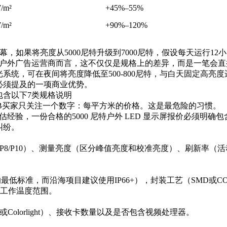
/m²
+45%–55%
/m²
+90%–120%
屏幕，
如果将亮度从5000尼特升级到7000尼特，假设每天运行1
。对于数字户外广告运营商而言，这不仅仅是规格上的差异，而是一笔
光系统，可在夜间将亮度降低至500-800尼特，与白天固定高亮度
必须提及的一项商业优势。
包含以下7类规格说明
B买家只关注一个数字：每平方米的价格。这是最危险的习惯。
评估经验，一份合格的
5000 尼特户外 LED 显示屏
报价必须明确包
纠纷。
P8/P10）、测量亮度（区分峰值亮度和校准亮度）、刷新率（活动/
用的最低标准，而沿海项目建议使用IP66+），封装工艺（
SMD或C
及工作温度范围。
或
Colorlight
）、接收卡数量以及是否包含视频处理器。