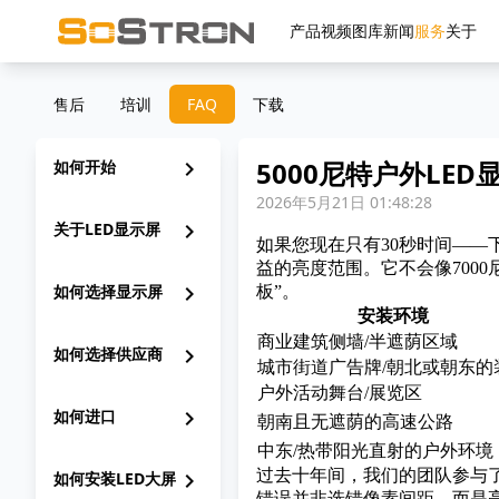
产品
视频
图库
新闻
服务
关于
售后
培训
FAQ
下载
5000尼特户外LE
如何开始
chevron_right
2026年5月21日 01:48:28
关于LED显示屏
chevron_right
如果您现在只有30秒时间——
益的亮度范围。它不会像700
如何选择显示屏
chevron_right
板”。
安装环境
商业建筑侧墙/半遮荫区域
如何选择供应商
chevron_right
城市街道广告牌/朝北或朝东的
户外活动舞台/展览区
如何进口
chevron_right
朝南且无遮荫的高速公路
中东/热带阳光直射的户外环境
过去十年间，我们的团队参与了
如何安装LED大屏
chevron_right
错误并非选错像素间距，而是亮