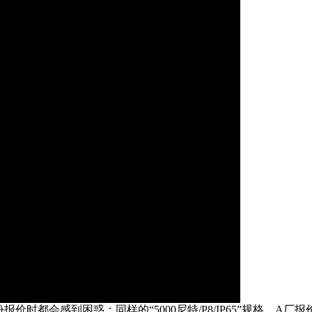
时都会感到困惑：同样的“5000尼特/P8/IP65”规格，A厂报价