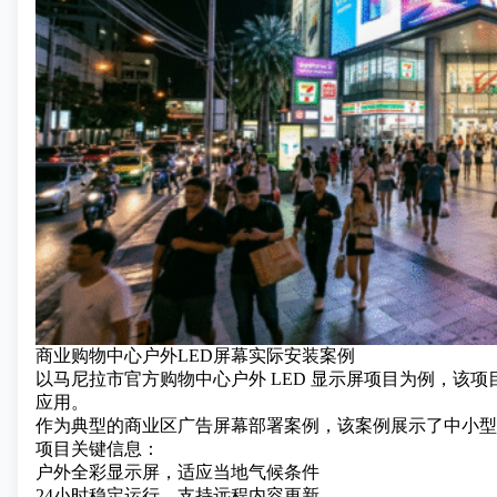
商业购物中心户外LED屏幕实际安装案例
以马尼拉市官方购物中心
户外 LED 显示屏项目
为例，该项
应用。
作为典型的商业区广告屏幕部署案例，该案例展示了中小型 
项目关键信息：
户外全彩显示屏，适应当地气候条件
24小时稳定运行，支持远程内容更新