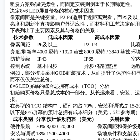
租赁方案强调便携性，而固定安装则侧重于长期稳定性。
决定8×6 LED屏幕价格的核心技术因素
像素间距是关键变量。P2-P4适用于近距离观看，而P5及
亮度和刷新率直接影响户外适应性，而材料和工艺决定耐用
下表列出了主要因素及其与价格的关系：
技术参数
低成本因素
高成本因素
像素间距
P6及以上
P2–P3
比
亮度/刷新率
4000 尼特 / 1920 赫兹
8000 尼特 / 3840 赫兹
环
防护等级
IP43
IP65
室内
控制系统
基本同步
异步+智能监控
远
例如，部分模块采用
GOB封装技术，从而提升了保护性和
而不仅仅关注总价。
8×6 LED屏幕的综合总拥有成本（TCO）分析
初始购买价格只是总成本的一部分。从长远来看，安装、运
报。
在典型的 TCO 结构中，硬件约占 70%，安装和调试占 15-2
以下是8×6屏幕的预计总拥有成本细分（美元，5年参考期
成本类别
分享
预计波动范围（美元）
关键因素
硬件采购
70%
8,000–20,000
像素间距和保护级
安装与调试
18%
1500–4000
场地条件和支架设