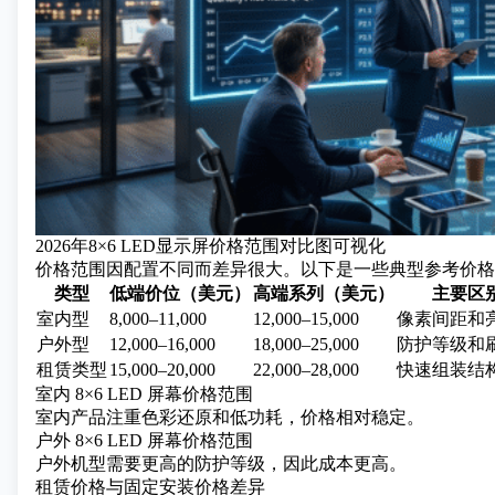
2026年8×6 LED显示屏价格范围对比图可视化
价格范围因配置不同而差异很大。以下是一些典型参考价格
类型
低端价位（美元）
高端系列（美元）
主要区
室内型
8,000–11,000
12,000–15,000
像素间距和
户外型
12,000–16,000
18,000–25,000
防护等级和
租赁类型
15,000–20,000
22,000–28,000
快速组装结
室内 8×6 LED 屏幕价格范围
室内产品注重色彩还原和低功耗，价格相对稳定。
户外 8×6 LED 屏幕价格范围
户外机型需要更高的防护等级，因此成本更高。
租赁价格与固定安装价格差异