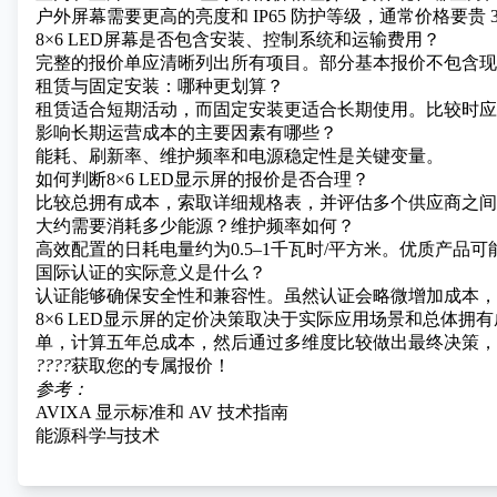
户外屏幕需要更高的亮度和 IP65 防护等级，通常价格要贵 30
8×6 LED屏幕是否包含安装、控制系统和运输费用？
完整的报价单应清晰列出所有项目。部分基本报价不包含现
租赁与固定安装：哪种更划算？
租赁适合短期活动，而固定安装更适合长期使用。比较时应
影响长期运营成本的主要因素有哪些？
能耗、刷新率、维护频率和电源稳定性是关键变量。
如何判断8×6 LED显示屏的报价是否合理？
比较总拥有成本，索取详细规格表，并评估多个供应商之间
大约需要消耗多少能源？维护频率如何？
高效配置的日耗电量约为0.5–1千瓦时/平方米。优质产品可
国际认证的实际意义是什么？
认证能够确保安全性和兼容性。虽然认证会略微增加成本，
8×6 LED显示屏的定价决策取决于实际应用场景和总体拥
单，计算五年总成本，然后通过多维度比较做出最终决策，
????
获取您的专属报价！
参考：
AVIXA 显示标准和 AV 技术指南
能源科学与技术