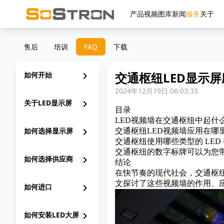
产品
视频
图库
新闻
服务
关于
售后
培训
FAQ
下载
交通枢纽LED显示
如何开始
chevron_right
2024年12月19日 06:03:33
关于LED显示屏
chevron_right
目录
LED视频墙在交通枢纽中起什
如何选择显示屏
chevron_right
交通枢纽LED视频墙应用在哪
交通枢纽使用哪些类型的 LED
交通枢纽的数字标牌可以为您
如何选择供应商
chevron_right
结论
在快节奏的现代社会，交通枢
文探讨了这些视频墙的作用、
如何进口
chevron_right
如何安装LED大屏
chevron_right