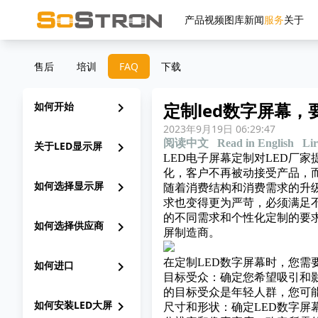
产品
视频
图库
新闻
服务
关于
售后
培训
FAQ
下载
定制led数字屏幕，
如何开始
chevron_right
2023年9月19日 06:29:47
阅读中文
Read in English
Lir
关于LED显示屏
chevron_right
LED电子屏幕定制对LED厂
化，客户不再被动接受产品，
如何选择显示屏
chevron_right
随着消费结构和消费需求的升级
求也变得更为严苛，必须满足
的不同需求和个性化定制的要
如何选择供应商
chevron_right
屏制造商。
在定制LED数字屏幕时，您需
如何进口
chevron_right
目标受众：确定您希望吸引和
的目标受众是年轻人群，您可
如何安装LED大屏
chevron_right
尺寸和形状：确定LED数字