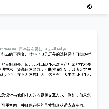
public
Indonesia
日本語を読む
قراءة العربية
个行业的不同客户对LED电子屏幕的选择需求日益多样
化的定制服务。因此，对LED显示屏生产厂家的技术要
改进技术，提高研发能力，不断推陈出新，以满足客户
有利地位，并不断发展壮大。
这里有十大中国LED显示
助您设计与他们相关的内容和交互方式。例如，如果您
和可用空间，并确保选择的尺寸和形状适应该空间。