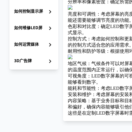
分辨率和像素密度：确定所需
如何控制显示屏
chevron_right
亮度和可调性：考虑屏幕的亮
能还需要能够调节亮度的功能
色彩和对比度：确定LED数
如何维修LED屏
chevron_right
式显示。
控制方式：考虑如何控制和更
如何运营媒体
chevron_right
的控制方式适合您的应用需求
耐用性和防护等级：根据使用环
3D广告牌
chevron_right
地区气候：气候条件可以对屏
的温度范围内正常运行，以确
可视角度：LED数字屏幕的
能够看到数字。
能耗和节能性：考虑LED数字
安装和维护：考虑屏幕的安装
内容策略：基于业务目标和目
和偏好，确保内容能够吸引他
这些是在定制LED数字屏幕