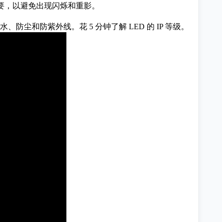
重要，以避免出现闪烁和重影。
括防水、防尘和防紫外线。
花 5 分钟了解 LED 的 IP 等级。