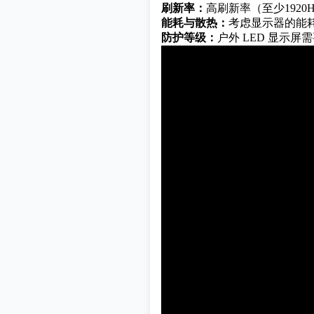
刷新率：
高刷新率（至少192
能耗与散热：
考虑显示器的能
防护等级：
户外 LED 显示