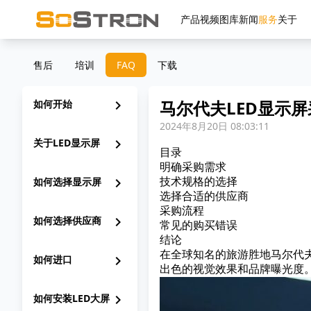
产品
视频
图库
新闻
服务
关于
售后
培训
FAQ
下载
马尔代夫LED显示
如何开始
chevron_right
2024年8月20日 08:03:11
关于LED显示屏
chevron_right
目录
明确采购需求
如何选择显示屏
chevron_right
技术规格的选择
选择合适的供应商
采购流程
如何选择供应商
chevron_right
常见的购买错误
结论
在全球知名的旅游胜地马尔代夫
如何进口
chevron_right
出色的视觉效果和品牌曝光度。
如何安装LED大屏
chevron_right