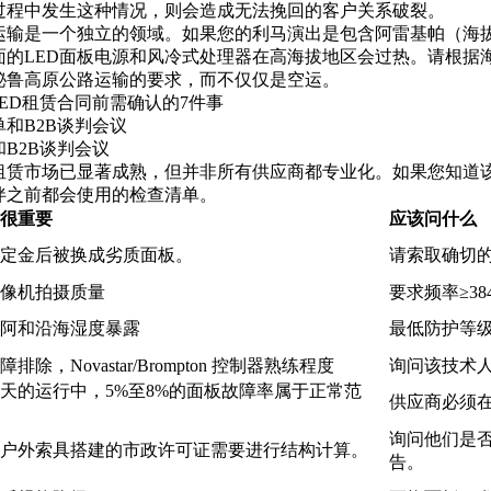
过程中发生这种情况，则会造成无法挽回的客户关系破裂。
输是一个独立的领域。如果您的利马演出是包含阿雷基帕（海拔23
的LED面板电源和风冷式处理器在高海拔地区会过热。请根据海拔
秘鲁高原公路运输的要求，而不仅仅是空运。
LED租赁合同前需确认的7件事
B2B谈判会议
LED 租赁市场已显著成熟，但并非所有供应商都专业化。如果您知道
伴之前都会使用的检查清单。
很重要
应该问什么
定金后被换成劣质面板。
请索取确切
像机拍摄质量
要求频率≥3
阿和沿海湿度暴露
最低防护等级 I
排除，Novastar/Brompton 控制器熟练程度
询问该技术人
天的运行中，5%至8%的面板故障率属于正常范
供应商必须在
询问他们是否
户外索具搭建的市政许可证需要进行结构计算。
告。