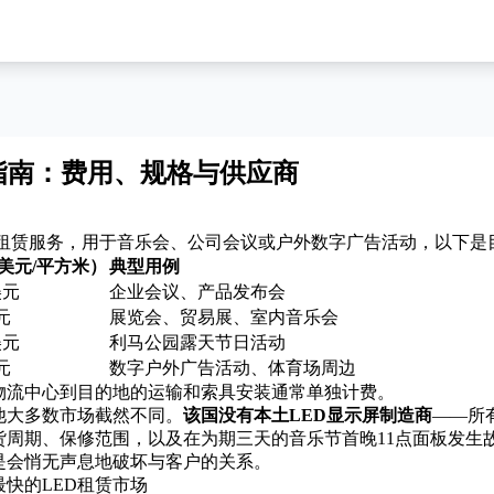
赁指南：费用、规格与供应商
幕租赁
服务，用于音乐会、公司会议或户外数字广告活动，以下是
美元/平方米）
典型用例
美元
企业会议、产品发布会
美元
展览会、贸易展、室内音乐会
美元
利马公园露天节日活动
美元
数字户外广告活动、体育场周边
物流中心到目的地的运输和索具安装通常单独计费。
他大多数市场截然不同。
该国没有本土LED显示屏制造商
——所
货周期、保修范围，以及在为期三天的音乐节首晚11点面板发生
是会悄无声息地破坏与客户的关系。
快的LED租赁市场