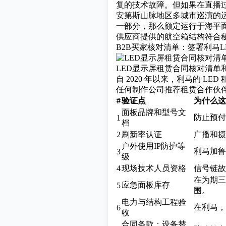
复的技术故障。但如果在直播
安第斯山脉地区多城市巡演的运
一部分，那么额定运行于海平面
供应商提供的航空箱结构符合
B2B买家核对清单：签署利马
LED显示屏租赁合同核对清单和
自 2020 年以来，利马的 
任何制作公司推荐租赁合作伙
#
验证点
为什么这
面板品牌和型号文
防止预付
1
档
2
刷新率认证
广播和摄
户外使用IP防护等
利马加鲁
3
级
4
现场技术人员资格
信号链故障
在为期三
应急面板库存
5
围。
电力与结构工程验
在利马，
6
收
合同条款：设备替