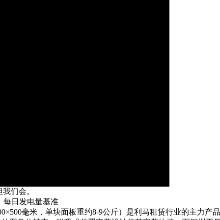
但我们会。
板：每日发电量基准
00×500毫米，单块面板重约8-9公斤）是利马租赁行业的主