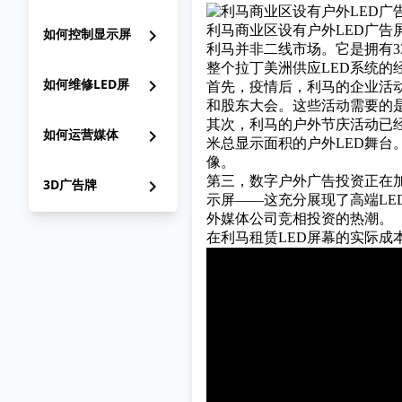
利马商业区设有户外LED广告
如何控制显示屏
chevron_right
利马并非二线市场。它是拥有3
整个拉丁美洲供应LED系统
如何维修LED屏
chevron_right
首先，疫情后，利马的企业活
和股东大会。这些活动需要的
其次，利马的户外节庆活动已经
如何运营媒体
chevron_right
米总显示面积的户外LED舞
像。
第三，数字户外广告投资正在加
3D广告牌
chevron_right
示屏——这充分展现了高端L
外媒体公司竞相投资的热潮。
在利马租赁LED屏幕的实际成