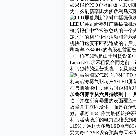
如果报价P3.9户外面板时未
为什么刷新率比大多数利马买
LED屏幕刷新率对广播摄像机
租赁报价中经常被忽略的一个规
定水平的利马企业活动和音乐会都
机快门速度不匹配造成的，后
刷新率≥3840Hz的高级租
中，约有30%是由于租赁设
Lima LED屏幕租赁合同之前，
利马独特的运营挑战（以及顶
利马沿海雾气影响户外LED屏
在售前洽谈中，像素间距和尼
加鲁阿雾季从六月持续到十一
临，并在所有暴露的表面覆盖一层
故障并非立即发生；而是在活
效。请将 IP65 作为最低防
利马活动场所的电力基础设施
±15%，远超大多数LED驱
要为每个AVR设备预留每天8