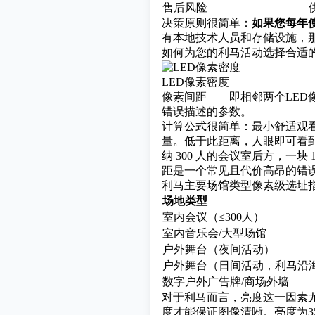
售后风险
决策原则很简单：
如果您每年
有本地技术人员和存储设施，
如何为您的利马活动选择合适
LED像素密度
像素间距——即相邻两个LE
错误描述的参数。
计算公式很简单：最小舒适观看距
量。低于此距离，人眼即可看
纳 300 人的会议室后方，一块 1
距是一个常见且代价高昂的错
利马主要场馆类型像素级选址
场地类型
室内会议（≤300人）
室内音乐会/大型场馆
户外舞台（夜间活动）
户外舞台（日间活动，利马沿
数字户外广告牌/商场外墙
对于利马而言，亮度这一因素
度才能保证图像清晰。亮度为3