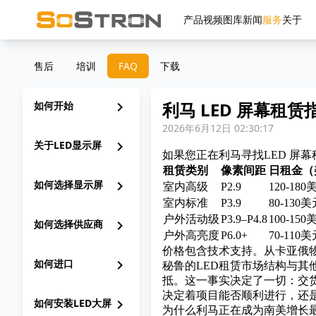
产品
视频
图库
新闻
服务
关于
售后
培训
FAQ
下载
利马 LED 屏幕租
如何开始
chevron_right
2026年6月12日 02:30:17
关于LED显示屏
chevron_right
如果您正在利马寻找
LED 屏
租赁类别
像素间距
日租金（
如何选择显示屏
chevron_right
室内高级
P2.9
120-180
室内标准
P3.9
80-130
户外活动级
P3.9–P4.8
100-150
如何选择供应商
chevron_right
户外高亮度
P6.0+
70-110
价格包含技术支持。从卡亚俄
如何进口
chevron_right
秘鲁的LED租赁市场结构与其
抵。这一事实决定了一切：交
决定着项目能否顺利进行，还
如何安装LED大屏
chevron_right
为什么利马正在成为南美增长最