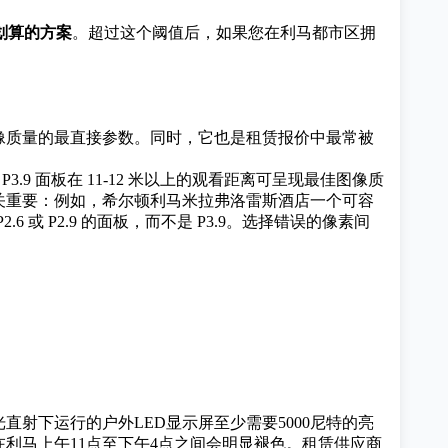
划算的方案
。超过这个阈值后，如果您在利马都市区拥
像质量的最直接参数。同时，它也是租赁报价中最常被
9 面板在 11-12 米以上的观看距离可呈现最佳图像质
关重要：例如，希尔顿利马米拉弗洛雷斯酒店一个可容
.6 或 P2.9 的面板，而不是 P3.9。选择错误的像素间
光直射下运行的
户外LED显示屏
至少需要5000尼特的亮
在利马上午11点至下午4点之间会明显褪色。租赁供应商