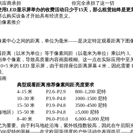
供应商承担
你完全承担了这一切
使用LED显示屏举办的收费活动日少于15天，那么租赁始终是更
那么购买设备才开始具有经济意义。
的像素推介
D像素中心之间的距离，单位为毫米——是决定特定观看距离下图
离（以米为单位）等于像素间距（以毫米为单位）乘以约 3。P3.
到单个像素，导致高质量内容画面模糊。这一点在实际应用中至
0×5 米的 LED 显示屏，由于前排座位距离屏幕 4 米，因此需要 P2
误。
指南
典型观看距离
推荐像素间距
亮度要求
4–15 米
P2.6–P2.9
800–1,200 尼特
10–30 米
P3.9–P4.8
1000–1500 尼特
15–50 米
P3.9–P4.8
3500–4500 尼特
海地区）
15–50 米
P3.9–P4.8
≥5,000 尼特
8–40 米
P6.0–P10.0
6,000–8,000 尼特
尤为重要。由于利马地处沿海，紫外线指数较高，因此在午后阳
500尼特的面板——在北欧同等强度的户外活动中表现尚可——