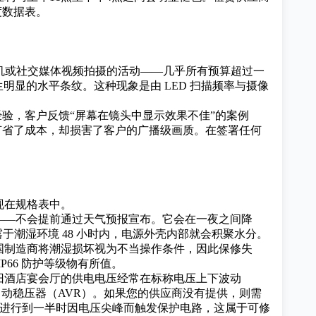
度数据表。
像机或社交媒体视频拍摄的活动——几乎所有预算超过一
生明显的水平条纹。这种现象是由 LED 扫描频率与摄像
的经验，客户反馈“屏幕在镜头中显示效果不佳”的案例
节省了成本，却损害了客户的广播级画质。在签署任何
现在规格表中。
——不会提前通过天气预报宣布。它会在一夜之间降
露于潮湿环境 48 小时内，电源外壳内部就会积聚水分。
国制造商将潮湿损坏视为不当操作条件，因此保修失
P66 防护等级物有所值。
旧酒店宴会厅的供电电压经常在标称电压上下波动
配自动稳压器（AVR）。如果您的供应商没有提供，则需
演讲进行到一半时因电压尖峰而触发保护电路，这属于可修