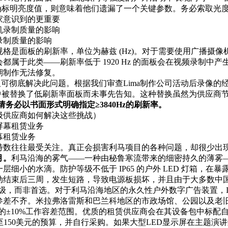
明确标明亮度值，则意味着他们遗漏了一个关键参数。务必索取光
家意识到的更重要
录制质量的影响
格是面板的刷新率，单位为赫兹 (Hz)。对于需要使用广播摄
属于此类——刷新率低于 1920 Hz 的面板会在视频录制中产
期制作无法修复。
赁面板可彻底解决此问题。根据我们审查Lima制作公司活动后录像
备中被替换了低刷新率面板而未事先告知。这种替换虽然为供应商
请务必以书面形式明确指定≥3840Hz的刷新率。
级供应商如何解决这些挑战）
幕租赁业务
特数往往最受关注。真正会损害利马项目的各种问题，却很少出
月。
利马沿海的雾气——一种由秘鲁寒流带来的细密持久的薄雾
细小的水滴。防护等级不低于 IP65 的户外 LED 灯箱，在暴
动结束后三周，发生短路，导致电源板损坏，并且由于大多数中
护等级，而非首选。对于利马沿海地区的永久性户外数字广告装置，I
参差不齐。米拉弗洛雷斯和巴兰科地区的市政场馆、公园以及老
动IC的±10%工作容差范围。优质的租赁供应商会在其设备包中标
0至150美元的预算，并自行采购。如果大型LED显示屏在主题