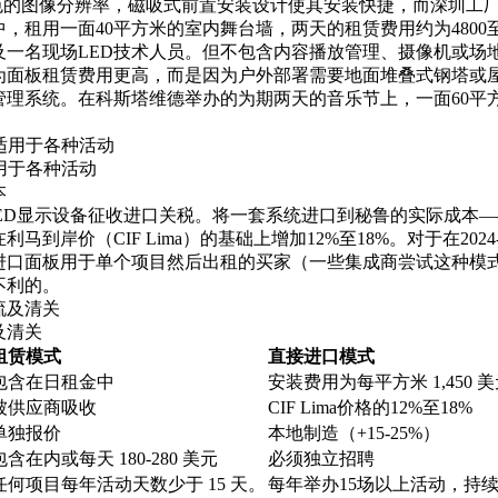
出色的图像分辨率，磁吸式前置安装设计使其安装快捷，而深圳工
租用一面40平方米的室内舞台墙，两天的租赁费用约为4800至72
一名现场LED技术人员。但不包含内容播放管理、摄像机或场地
为面板租赁费用更高，而是因为户外部署需要地面堆叠式钢塔或
理系统。在科斯塔维德举办的为期两天的音乐节上，一面60平方米的
。
适用于各种活动
本
下的LED显示设备征收进口关税。将一套系统进口到秘鲁的实际成本
马到岸价（CIF Lima）的基础上增加12%至18%。对于在20
进口面板用于单个项目然后出租的买家（一些集成商尝试这种模
不利的。
及清关
租赁模式
直接进口模式
包含在日租金中
安装费用为每平方米 1,450 美元
被供应商吸收
CIF Lima价格的12%至18%
单独报价
本地制造（+15-25%）
包含在内或每天 180-280 美元
必须独立招聘
任何项目每年活动天数少于 15 天。
每年举办15场以上活动，持续2