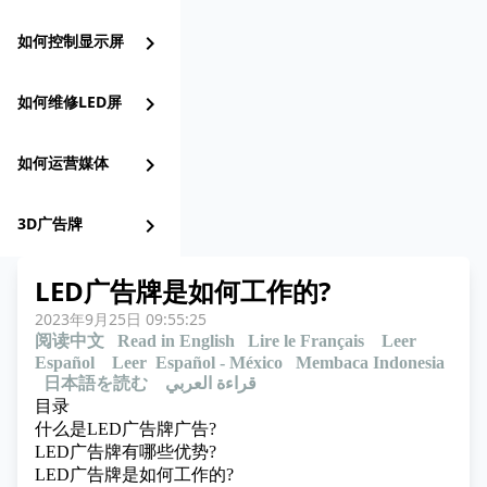
如何控制显示屏
chevron_right
如何维修LED屏
chevron_right
如何运营媒体
chevron_right
3D广告牌
chevron_right
LED广告牌是如何工作的?
2023年9月25日 09:55:25
阅读中文
Read in English
Lire le Français
Leer
Español
Leer Español - México
Membaca Indonesia
日本語を読む
قراءة العربي
目录
什么是LED广告牌广告?
LED广告牌有哪些优势?
LED广告牌是如何工作的?