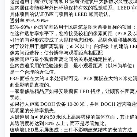
这是适用于商业街零售和 B 级商业建筑中大多数永久性玻璃
室内居住者能够与外部环境保持有效的视觉联系。LEED 
具体项目的认证仍应与项目的 LEED 顾问确认。
透射率 85%–90%+
85%–90%+ 的透光率适用于以建筑意图为首要目标的项
在这种透射率水平下，您将接受较粗的像素间距（P7.8 
可行的内容形式变成了大规模动态图形、品牌色域和抽象视
对于设计用于远距离观看（50 米以上）的塔楼上的建筑 L
像素间距选择：使分辨率与观看距离相匹配
像素间距与最小观看距离之间的关系是确定性的。
业内普遍采用的经验法则是：最小观看距离（以米为单位）
是一个合理的近似值。
P3.9 面板
在大约 4 米处清晰可见；P7.8 面板在大约 8 米
商业影响是直接的。
一家奢侈品精品店如果安装橱窗 LED 招牌，让顾客在距离人行
罚款。
如果行人距离 DOOH 设备 10-20 米，并且 DOOH 运
现明显的分辨率损失。
从街道层面可见的 50 米以上高层塔楼的媒体立面，其正确的
其透明度将达到 80% 以上，而不是尽管如此。
玻璃墙LED显示屏集成：三种不影响建筑结构的安装方法