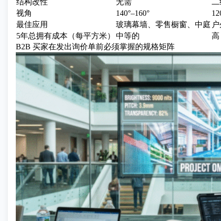
结构改性
无需
二
视角
140°–160°
12
最佳应用
玻璃幕墙、零售橱窗、中庭
户
5年总拥有成本（每平方米）
中等的
高
B2B 买家在发出询价单前必须掌握的规格矩阵