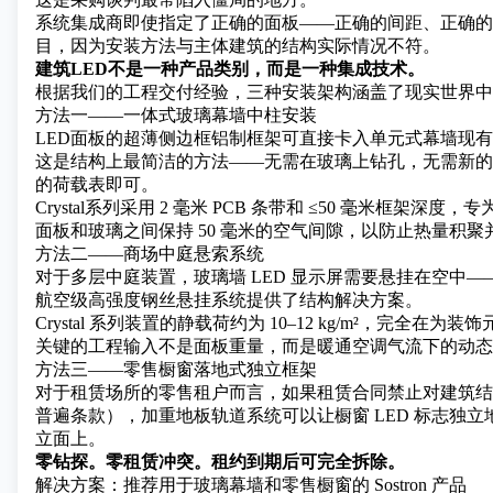
系统集成商即使指定了正确的面板——正确的间距、正确的亮
目，因为安装方法与主体建筑的结构实际情况不符。
建筑LED不是一种产品类别，而是一种集成技术。
根据我们的工程交付经验，三种安装架构涵盖了现实世界中
方法一——一体式玻璃幕墙中柱安装
LED面板的超薄侧边框铝制框架可直接卡入单元式幕墙现
这是结构上最简洁的方法——无需在玻璃上钻孔，无需新的
的荷载表即可。
Crystal
系列
采用 2 毫米 PCB 条带和 ≤50 毫米框架深度
面板和玻璃之间保持 50 毫米的空气间隙，以防止热量积聚
方法二——商场中庭悬索系统
对于多层中庭装置，玻璃墙 LED 显示屏需要悬挂在空中
航空级高强度钢丝悬挂系统提供了结构解决方案。
Crystal 系列装置的静载荷约为 10–12 kg/m²，完
关键的工程输入不是面板重量，而是暖通空调气流下的动态
方法三——零售橱窗落地式独立框架
对于租赁场所的零售租户而言，如果租赁合同禁止对建筑结
普遍条款），加重地板轨道系统可以让橱窗 LED 标志独
立面上。
零钻探。零租赁冲突。租约到期后可完全拆除。
解决方案：推荐用于玻璃幕墙和零售橱窗的 Sostron 产品