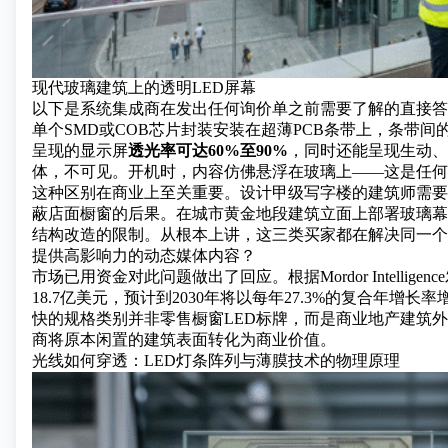
现代玻璃建筑上的透明LED屏幕
以下是系统集成商在发出任何询价单之前需要了解的直接答
单个SMD或COB芯片封装安装在超薄PCB条带上，条带
呈现的显示屏
透光率可达60%至90%
，同时还能呈现生动、
体，不可见。开机时，内容仿佛悬浮在玻璃上——这是任何
这种区别在商业上至关重要。设计甲级写字楼的建筑师需要
蔽店面橱窗的后果。在城市黄金地段建筑立面上部署玻璃幕
结构改造的限制。从根本上讲，这三类买家都在解决同一个
提供高影响力的动态媒体内容？
市场已用资金对此问题做出了回应。根据Mordor Intellig
18.7亿美元，预计到2030年将以每年27.3%的复合年增
快的规格类别并非零售橱窗LED标牌，而是商业地产建筑外
商将原本闲置的建筑表面转化为商业价值。
光线如何穿透：LED灯条阵列与薄膜技术的物理原理