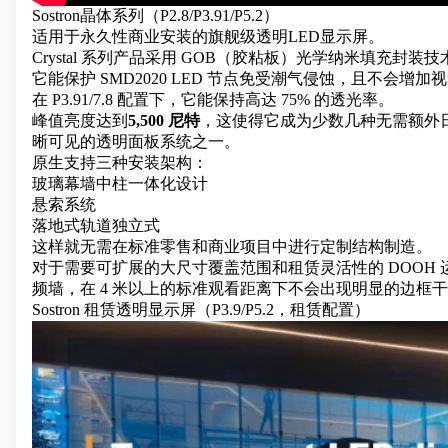
Sostron晶体系列（P2.8/P3.91/P5.2）
适用于永久性商业安装的旗舰级
透明LED显示屏。
Crystal 系列产品采用 GOB（胶粘板）光学纳米填充封
它能保护 SMD2020 LED 节点免受潮气侵蚀，且不会增
在 P3.91/7.8 配置下，它能保持高达 75% 的透光率。
峰值亮度达到
5,500 尼特
，这使得它成为少数几种无需额外
晰可见的透明面板系统之一。
原生支持三种安装架构：
玻璃幕墙中柱一体化设计
悬索系统
落地式轨道独立式
这样就无需在标准零售和商业项目中进行定制结构制造。
对于需要可扩展的大尺寸覆盖范围和租赁灵活性的 DOOH 运
频墙，在 4 米以上的标准观看距离下不会出现明显的边框
Sostron 租赁透明显示屏（P3.9/P5.2，租赁配置）