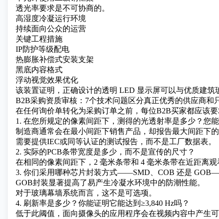
透光率要求是不可协商的。
高湿度冷凝运行环境
持续面向公众的运营
关键工程措施
IP防护等级配电
热膨胀补偿式安装支架
黑底内容格式
浮动视觉效果优化
该装置证明，正确设计的透明 LED 显示屏可以与优质建
B2B采购资质审核：7个技术问题区分真正优秀的供应商和
在任何询价单转化为采购订单之前，每位B2B买家都应该
1. 在您所规定的像素间距下，测得的光透射率是多少？您
制造商通常会在最小间距下销售产品，却报告最大间距下的
需要提供IEC或同等认证的测试报告，而不是工厂数据表。
2. 实际的PCB条带宽度是多少，而不是宣传的尺寸？
在相同的像素间距下，2 毫米条带和 4 毫米条带在近距离
3. 你们采用哪种芯片封装方式——SMD、COB 还是 GOB
GOB封装显著提高了易产生冷凝水环境中的防潮性能。
对于玻璃幕墙系统而言，这不是可选项。
4. 刷新率是多少？你能证明它能达到≥3,840 Hz吗？
低于此阈值，面向摄像头的应用程序会在视频内容中产生可