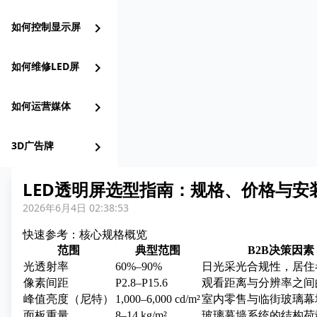
如何控制显示屏
chevron_right
如何维修LED屏
chevron_right
如何运营媒体
chevron_right
3D广告牌
chevron_right
LED透明屏选型指南：规格、价格与安
2026年6月4日 02:38:53
快速参考：核心规格概览
范围
典型范围
B2B决策因素
光透射率
60%–90%
日光采光合规性，居住
像素间距
P2.8–P15.6
观看距离与分辨率之间
峰值亮度（尼特）
1,000–6,000 cd/m²
室内零售与临街玻璃幕
面板重量
8–14 kg/m²
玻璃幕墙系统的结构荷