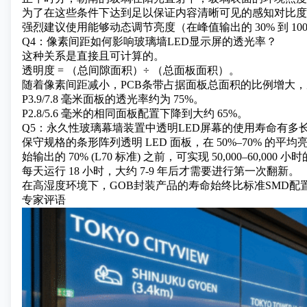
为了在这些条件下达到足以保证内容清晰可见的感知对比度，至
强烈建议使用能够动态调节亮度（在峰值输出的 30% 到 1
Q4：像素间距如何影响玻璃墙LED显示屏的透光率？
这种关系是直接且可计算的。
透明度 = （总间隙面积）÷ （总面板面积）。
随着像素间距减小，PCB条带占据面板总面积的比例增大
P3.9/7.8 毫米面板的透光率约为 75%。
P2.8/5.6 毫米的相同面板配置下降到大约 65%。
Q5：永久性玻璃幕墙装置中透明LED屏幕的使用寿命有多
保守规格的条形阵列透明 LED 面板，在 50%–70% 
始输出的 70% (L70 标准) 之前，可实现 50,000–60,000
每天运行 18 小时，大约 7-9 年后才需要进行第一次翻新。
在高湿度环境下，GOB封装产品的寿命始终比标准SMD配置高
专家评语