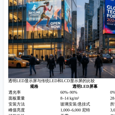
透明LED显示屏与传统LED和LCD显示屏的比较
规格
透明LED屏幕
透光率
60%–90%
0
面板重量
8–14 kg/m²
28
安装方法
玻璃安装/悬挂式
所
峰值亮度
1,000–6,000 尼特
3,