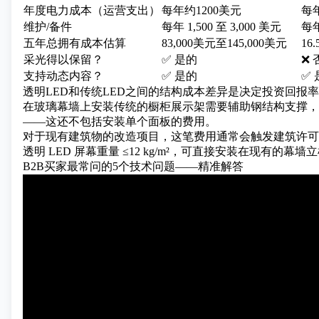
年度电力成本（运营支出）
每年约1200美元
每年
维护/备件
每年 1,500 至 3,000 美元
每年
五年总拥有成本估算
83,000美元至145,000美元
16
采光得以保留？
✅ 是的
❌ 
支持动态内容？
✅ 是的
✅ 
透明LED和传统LED之间的结构成本差异是决定投资回报
在玻璃幕墙上安装传统的橱柜展示架需要辅助钢结构支撑，仅制造和安
——这还不包括安装单个面板的费用。
对于现有建筑物的改造项目，这笔费用通常会触发建筑许可证审
透明 LED 屏幕重量 ≤12 kg/m²，可直接安装在现有的
B2B买家最常问的5个技术问题——精准解答