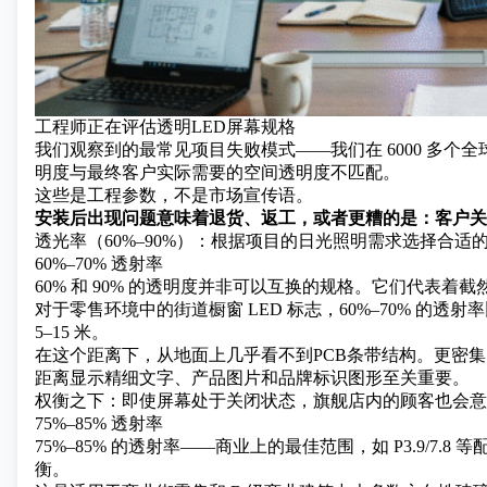
工程师正在评估透明LED屏幕规格
我们观察到的最常见项目失败模式——我们在 6000 多个全
明度与最终客户实际需要的空间透明度不匹配。
这些是工程参数，不是市场宣传语。
安装后出现问题意味着退货、返工，或者更糟的是：客户关
透光率（60%–90%）：根据项目的日光照明需求选择合适
60%–70% 透射率
60% 和 90% 的透明度并非可以互换的规格。它们代表着
对于零售环境中的街道橱窗 LED 标志，60%–70% 的
5–15 米。
在这个距离下，从地面上几乎看不到PCB条带结构。更密集的
距离显示精细文字、产品图片和品牌标识图形至关重要。
权衡之下：即使屏幕处于关闭状态，旗舰店内的顾客也会意
75%–85% 透射率
75%–85% 的透射率——商业上的最佳范围，如 P3.9/7
衡。