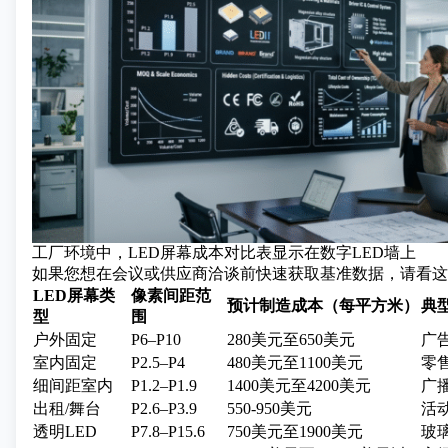
工厂环境中，LED屏幕成本对比表显示在数字LED墙上
如果您想在会议或供应商洽谈前快速获取基准数据，请看这
LED屏幕类
像素间距范
预计制造成本（每平方米）
典
型
围
户外固定
P6–P10
280美元至650美元
广
室内固定
P2.5–P4
480美元至1100美元
零
细间距室内
P1.2–P1.9
1400美元至4200美元
广
出租/舞台
P2.6–P3.9
550-950美元
活
透明LED
P7.8–P15.6
750美元至1900美元
玻