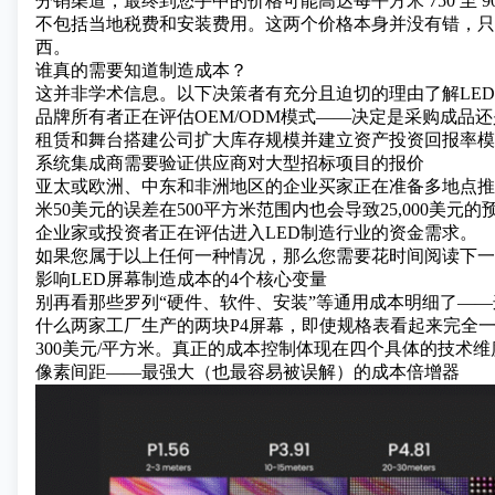
分销渠道，最终到您手中的价格可能高达每平方米 750 至 9
不包括当地税费和安装费用。这两个价格本身并没有错，只
西。
谁真的需要知道制造成本？
这并非学术信息。以下决策者有充分且迫切的理由了解LE
品牌所有者正在评估OEM/ODM模式——决定是采购成品
租赁和舞台搭建公司扩大库存规模并建立资产投资回报率模
系统集成商需要验证供应商对大型招标项目的报价
亚太或欧洲、中东和非洲地区
的企业买家正在准备多地点推
米50美元的误差在500平方米范围内也会导致25,000美元
企业家或投资者正在评估进入LED制造行业的资金需求。
如果您属于以上任何一种情况，那么您需要花时间阅读下一
影响LED屏幕制造成本的4个核心变量
别再看那些罗列“硬件、软件、安装”等通用成本明细了—
什么两家工厂生产的两块P4屏幕，即使规格表看起来完全
300美元/平方米。真正的成本控制体现在四个具体的技术维
像素间距——最强大（也最容易被误解）的成本倍增器