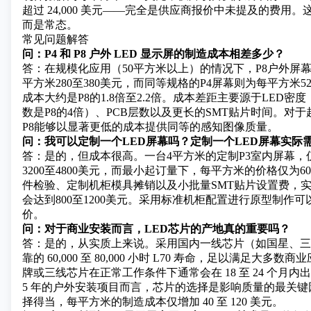
超过 24,000 美元——完全是供应商报价中未提及的费用
而是常态。
常见问题解答
问：P4 和 P8 户外 LED 显示屏的制造成本相差多少？
答：在规模化应用（50平方米以上）的情况下，P8户外屏
平方米280至380美元，而同等规格的P4屏幕则为每平方米52
成本大约是P8的1.8倍至2.2倍。成本差距主要源于LED密
数是P8的4倍）、PCB层数以及更长的SMT贴片时间。对
P8能够以显著更低的成本提供同等的感知图像质量。
问：我可以定制一个LED屏幕吗？定制一个LED屏幕实际
答：是的，但成本很高。一台4平方米的定制P3室内屏幕，
3200至4800美元，而最小起订量下，每平方米的价格仅为60
件检验、定制机柜模具摊销以及小批量SMT贴片设置费，
会达到800至1200美元。采用标准机柜配置进行原型制作
价。
问：对于商业安装而言，LED芯片的产地真的重要吗？
答：是的，从实质上来说。采用国内一线芯片（如国星、三
靠的 60,000 至 80,000 小时 L70 寿命，足以满足大多
牌或三线芯片在正常工作条件下通常会在 18 至 24 个月
5 年的户外安装项目而言，芯片的选择是影响质量的最关
择得当，每平方米的制造成本仅增加 40 至 120 美元。