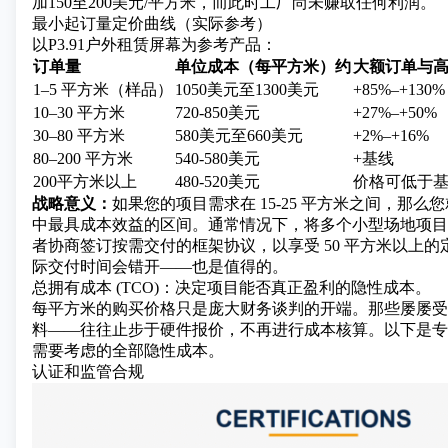
加150至200美元/平方米，而此时工厂尚未赚取任何利润。
最小起订量定价曲线（实际参考）
以P3.91户外租赁屏幕为参考产品：
订单量
单位成本（每平方米）约
大额订单与
1–5 平方米（样品）
1050美元至1300美元
+85%–+130%
10–30 平方米
720-850美元
+27%–+50%
30–80 平方米
580美元至660美元
+2%–+16%
80–200 平方米
540-580美元
+基线
200平方米以上
480-520美元
价格可低于
战略意义：
如果您的项目需求在 15-25 平方米之间，那
中最具成本效益的区间。通常情况下，将多个小型场地项目
者协商签订按需交付的框架协议，以享受 50 平方米以上
际交付时间会错开——也是值得的。
总拥有成本 (TCO)：决定项目能否真正盈利的隐性成本。
每平方米的购买价格只是庞大财务谈判的开端。那些屡屡受
料——往往止步于硬件报价，不再进行成本核算。以下是专
需要考虑的全部隐性成本。
认证和监管合规