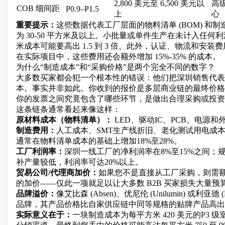
2,800 美元至 6,500 美元以
高
COB 细间距
P0.9–P1.5
上
心
重要提示：
这些数据代表工厂层面的物料清单 (BOM) 和
为 30-50 平方米及以上。小批量或单件生产在未计入任何
米成本可能要高出 1.5 到 3 倍。此外，认证、物流和安
在实际项目中，这些费用还会额外增加 15%-35% 的成本。
为什么“制造成本”和“采购价格”是两个完全不同的数字？
大多数买家都会犯一个根本性的错误：他们把深圳销售代表
本。事实并非如此。你收到的报价是多层商业链的最终价格
你的发票之间究竟包含了哪些环节，是做出合理采购或投资
这条链条通常看起来像这样：
原材料成本（物料清单）：
LED、驱动IC、PCB、电源
制造费用：
人工成本、SMT生产线折旧、老化测试用电成
通常在物料清单成本的基础上增加18%至28%。
工厂利润率：
深圳一线工厂的净利润率在8%至15%之间；
补产量较低，利润率可达20%以上。
贸易公司/代理商加价：
如果您不是直接从工厂采购，则需额外增
的加价——仅此一项就足以让大多数 B2B 买家损失大量预
品牌溢价：
像艾比森 (Absen)、优尼伦 (Unilumin) 或利亚德 
品牌，其产品价格比自家供应链中同等规格的贴牌产品高出 30
实际意义在于：
一块制造成本为每平方米 420 美元的
P3 