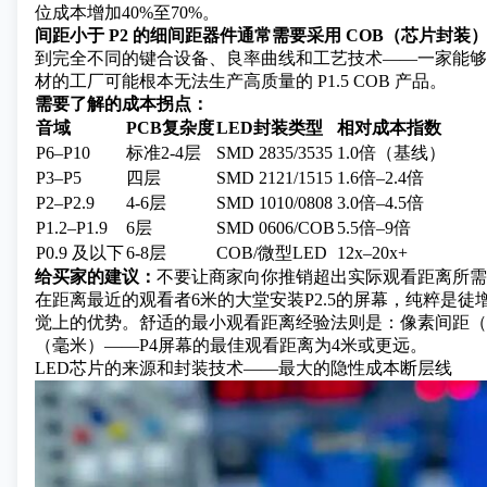
位成本增加40%至70%。
间距小于 P2 的细间距器件通常需要采用 COB（芯片封装
到完全不同的键合设备、良率曲线和工艺技术——一家能够生产
材的工厂可能根本无法生产高质量的 P1.5 COB 产品。
需要了解的成本拐点：
音域
PCB复杂度
LED封装类型
相对成本指数
P6–P10
标准2-4层
SMD 2835/3535
1.0倍（基线）
P3–P5
四层
SMD 2121/1515
1.6倍–2.4倍
P2–P2.9
4-6层
SMD 1010/0808
3.0倍–4.5倍
P1.2–P1.9
6层
SMD 0606/COB
5.5倍–9倍
P0.9 及以下
6-8层
COB/微型LED
12x–20x+
给买家的建议：
不要让商家向你推销超出实际观看距离所需
在距离最近的观看者6米的大堂安装P2.5的屏幕，纯粹是徒
觉上的优势。舒适的最小观看距离经验法则是：像素间距（毫米）
（毫米）——P4屏幕的最佳观看距离为4米或更远。
LED芯片的来源和封装技术——最大的隐性成本断层线