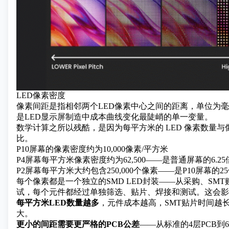
LED像素密度
像素间距是指相邻两个LED像素中心之间的距离，单位为
是
LED显示屏制造中成本曲线变化最陡峭的单一变量。
数学计算之所以残酷，是因为每平方米的 LED 像素数量
比。
P10屏幕的像素密度约为10,000像素/平方米
P4屏幕每平方米像素密度约为62,500——是普通屏幕的6.25
P2屏幕每平方米大约包含250,000个像素——是P10屏幕的2
每个像素都是一个独立的
SMD LED封装
——从采购、SMT
试，每个元件都经过单独筛选、贴片、焊接和测试。这会影
每平方米LED数量越多
，元件成本越高，SMT贴片时间越
大。
更小的间距需要更严格的PCB公差
——从标准的4层PCB到6