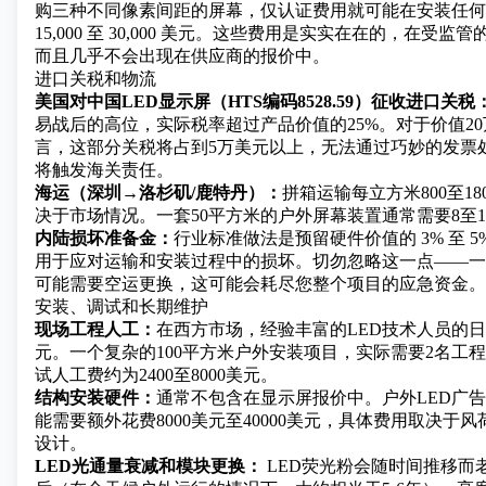
购三种不同像素间距的屏幕，仅认证费用就可能在安装任何
15,000 至 30,000 美元。这些费用是实实在在的，在受
而且几乎不会出现在供应商的报价中。
进口关税和物流
美国对中国LED显示屏（HTS编码8528.59）征收进口关税
易战后的高位，实际税率超过产品价值的25%。对于价值2
言，这部分关税将占到5万美元以上，无法通过巧妙的发票
将触发海关责任。
海运（深圳→洛杉矶/鹿特丹）：
拼箱运输每立方米800至1
决于市场情况。一套50平方米的户外屏幕装置通常需要8至
内陆损坏准备金：
行业标准做法是预留硬件价值的 3% 至 
用于应对运输和安装过程中的损坏。切勿忽略这一点——一
可能需要空运更换，这可能会耗尽您整个项目的应急资金。
安装、调试和长期维护
现场工程人工：
在西方市场，经验丰富的LED技术人员的日薪
元。一个复杂的100平方米户外安装项目，实际需要2名工程
试人工费约为2400至8000美元。
结构安装硬件：
通常不包含在显示屏报价中。户外LED广
能需要额外花费8000美元至40000美元，具体费用取决于
设计。
LED光通量衰减和模块更换：
LED荧光粉会随时间推移而老化