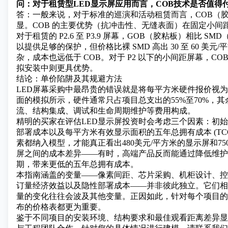
问：对于租赁型LED显示屏应用而言，COB技术是否值得
答：一般来说，对于标准的巡演和活动租赁而言，COB（
显。COB 的主要优势（抗冲击性、无缝表面）在固定小间
对于租赁的 P2.6 至 P3.9 屏幕，GOB（胶粘板）相比 S
以提供足够的保护，但价格比裸 SMD 高出 30 至 60 美元
杂，成本也远低于 COB。对于 P2 以下的小间距屏幕，CO
拟安装中则更具优势。
结论：单价陷阱及其规避方法
LED屏幕采购中最昂贵的错误就是将每平方米硬件报价视
面的模拟所示，硬件通常只占项目总支出的55%至70%，
流、结构集成、调试和生命周期维护等费用构成。
精明的买家在评估LED显示屏投资时会考虑三个因素：初
部署成本以及每平方米有效显示面积的五年总拥有成本 (TC
素都纳入模型，才能真正看出480美元/平方米的显示屏和75
屏之间的成本差异——有时，高端产品反而能通过降低维护
期，带来更低的五年总拥有成本。
本指南涵盖的变量——像素间距、芯片采购、机柜设计、控
订量经济效益以及隐性部署成本——并非彼此独立。它们相
量的变化往往会波及其他变量。正因如此，针对每个项目的
布的价格表都更为重要。
鉴于不同项目的安装环境、结构要求和最佳观看距离差异显