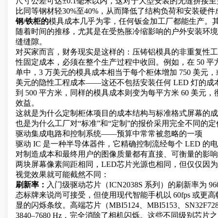
尺寸公差可达±0.1毫米以内，这对于大型安装的无缝拼接
比同等钢材轻30%至40%，从而降低了结构负荷和安装硬件
钢/铁柜的
模具成本几乎为零，任何钣金加工厂都能生产。其公差
随着时间的推移，尤其是在受热胀冷缩影响的户外安装环境
缝缝隙。
对买家而言，财务现实是这样的：压铸铝模具的非重复性工程费
性固定成本，必须在整个生产过程中收回。例如，在 50 平方
单中，3 万美元的模具成本相当于每个柜体增加 750 美元，
美元的隐性工程成本——这还不包括安装任何 LED 灯的
到 500 平方米，同样的模具成本则变为每平方米 60 美元
效益。
这就是为什么定制柜体项目的成本结构与标准格式屏幕的成
也是为什么工厂对“标准”和“定制”的报价采用完全不同的
驱动集成电路和控制系统——预算中常常被忽略的一项
驱动 IC 是一种半导体器件，它精确控制流经每个 LED 
对制造成本和最终用户的图像质量都有直接、可衡量的影响
两块屏幕像素间距相同，LED芯片光源也相同，但仅仅因为
视觉效果就可能截然不同：
刷新率：
入门级驱动芯片（ICN2038S 系列）的刷新率为 960
态标牌来说尚可接受，但使用现代智能手机以 60fps 或更
显的闪烁条纹。高端芯片（MBI5124、MBI5153、SN32F
3840–7680 Hz，完全消除了相机闪烁。这些不同级别芯