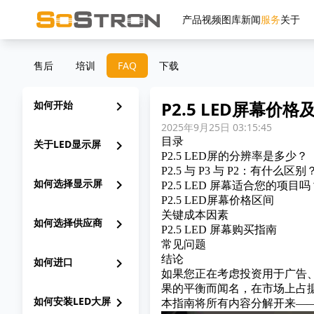
产品
视频
图库
新闻
服务
关于
售后
培训
FAQ
下载
P2.5 LED屏幕价
如何开始
chevron_right
2025年9月25日 03:15:45
目录
关于LED显示屏
chevron_right
P2.5 LED屏的分辨率是多少？
P2.5 与 P3 与 P2：有什么区别
如何选择显示屏
chevron_right
P2.5 LED 屏幕适合您的项目吗
P2.5 LED屏幕价格区间
关键成本因素
如何选择供应商
chevron_right
P2.5 LED 屏幕购买指南
常见问题
结论
如何进口
chevron_right
如果您正在考虑投资用于广告、会
果的平衡而闻名，在市场上占据
如何安装LED大屏
chevron_right
本指南将所有内容分解开来—