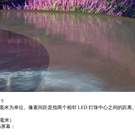
少？
，以毫米为单位。
像素间距
是指两个相邻 LED 灯珠中心之间的距离。P2
（毫米）
.5屏幕：