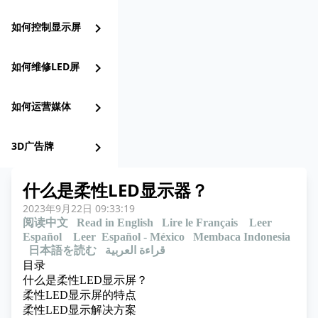
如何控制显示屏
chevron_right
如何维修LED屏
chevron_right
如何运营媒体
chevron_right
3D广告牌
chevron_right
什么是柔性LED显示器？
2023年9月22日 09:33:19
阅读中文
Read in English
Lire le Français
Leer
Español
Leer Español - México
Membaca Indonesia
日本語を読む
قراءة العربية
目录
什么是柔性LED显示屏？
柔性LED显示屏的特点
柔性LED显示解决方案