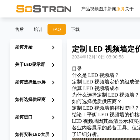
产品
视频
图库
新闻
服务
关于
售后
培训
FAQ
下载
定制 LED 视频墙定
如何开始
chevron_right
2024年12月10日 03:00:58
关于LED显示屏
chevron_right
目录
什么是 LED 视频墙？
如何选择显示屏
chevron_right
定制 LED 视频墙定价的组成
估算 LED 视频墙成本
为什么选择定制 LED 视频墙？
如何选择供应商
chevron_right
如何选择优质供应商？
定制 LED 视频墙值得投资吗？
结论：平衡 LED 视频墙的价
如何进口
chevron_right
LED 视频墙因其高清显示和
各业内容展示的必备工具。但定
如何安装LED大屏
chevron_right
了详细分析。