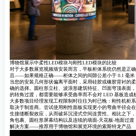
博物馆展示中柔性LED模块与刚性LED模块的比较
对于大多数展览视频墙安装而言，平板柜体系统仍然是正确
且——如果规格正确——柜体之间的间隙公差小于 0.1 
当您的安装几何形状偏离平面时，采用硅胶或橡胶背衬的柔性印刷
确的选择。圆柱形立柱、波浪形建筑特征、凹面穹顶表面，以
的转角过渡，都需要能够承受曲率而不会对 LED 基板造
大多数项目经理发现工程限制时往往为时已晚：刚性机柜系统
取决于制造商。尝试使用刚性面板实现更小的弯曲半径会在 
生接缝断裂效应，从而破坏沉浸式空间连贯性。相比之下，最
角包裹、圆柱形屏幕结构以及连续的墙面-天花板-地面过
解决方案——推荐用于博物馆和展览环境的索斯特龙产品