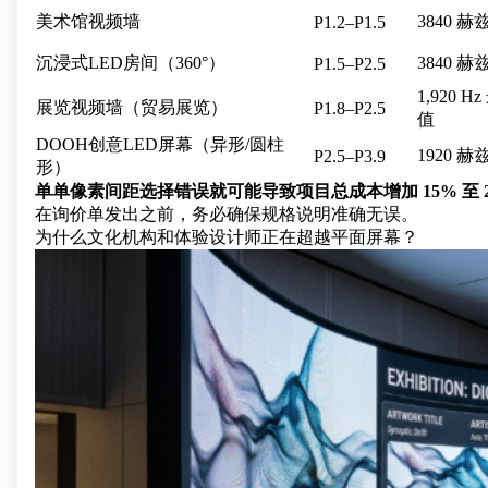
美术馆视频墙
3840 赫
P1.2–P1.5
沉浸式LED房间（360°）
3840 赫
P1.5–P2.5
1,920 H
展览视频墙（贸易展览）
P1.8–P2.5
值
DOOH创意LED屏幕（异形/圆柱
1920 赫
P2.5–P3.9
形）
单单像素间距选择错误就可能导致项目总成本增加 15% 至
在询价单发出之前，务必确保规格说明准确无误。
为什么文化机构和体验设计师正在超越平面屏幕？