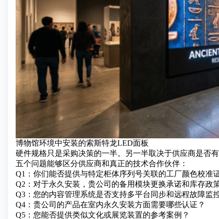
博物馆环境中安装的索斯特龙LED面板
硬件规格只是采购决策的一半。另一半取决于供应商是否有能
五个问题能够区分供应商和真正的技术合作伙伴：
Q1：你们能否提供与特定柜体序列号关联的工厂颜色校准
Q2：对于永久安装，贵公司的备用模块更换承诺和库存政
Q3：您的内容管理系统是否支持多平台同步和远程故障监
Q4：贵公司的产品在室内永久安装方面需要哪些认证？
Q5：您能否提供类似文化或展览装置的参考案例？