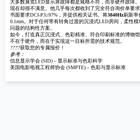
大多数展览LED显示屏故障都是规格不符，而非硬件故障。
现在却很不满意。他几乎每次都收到了完全符合询价单要求
书面要求DCI-P3≥97%，并提供相关证书。将
3840Hz
刷新率
0.1mm。对于任何带有转角过渡的沉浸式LED房间，柔
问题的结构性方案。
如今，打造真正沉浸式、色彩精准、符合印刷标准的博物馆
不在于硬件，而在于实现这一目标所需的技术规范。
????
获取您的专属报价！
参考：
信息显示学会 (SID) – 显示标准与色彩科学
美国电影电视工程师协会 (SMPTE) – 色彩与显示标准