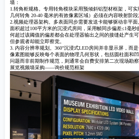
墙：
1.转角柜规格。专用转角模块采用预倾斜铝型材框架，可
几何转角 20-40 毫米的有效像素区域）必须在内容映射
2.视频处理器架构。多表面同步需要发送卡能够驱动非平
面积超过100平方米的沉浸式房间，采用帧同步偏差≤1毫秒的分布
何超过该阈值的偏差都会在处理器输出之间的接缝处产生可
但参观者却能立即察觉。
3. 内容分辨率规划。360°沉浸式LED房间并非显示屏
像素图能够反映每个表面的物理几何形状，包括圆柱面和凹
问题而非前期制作规范，则通常会自费安排第二次现场勘察
展览视频墙采购——询价规范框架