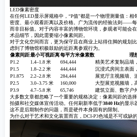
LED像素密度
在任何LED显示屏规格中，“P值”都是一个物理测量值：
密度、最小观看距离以及价格。广为流传的经验法则——每
而非目标值。对于内容丰富的博物馆环境，参观者可能会在
术品细节，因此需要缩小像素间距。
对于文化空间而言，更为保守且在商业上站得住脚的规划比例为 
虑到了博物馆积极鼓励的近距离参观行为。
像素间距
最小可视距离
每平方米像素数
理
P1.2
1.4–1.8 米
694,444
精美艺术复制品墙
P1.5
1.8–2.2 米
444,444
沉浸式房间主表面
P1.875
2.2–2.8 米
284,444
展览厅主视频墙、
P2.5
3.0–3.75 米
160,000
大型展览视频墙，
P3.9
4.7–5.8 米
65,746
建筑立面、数字户
大多数文章都忽略了一个重要的规格决定：像素间距的选择
拍摄和社交媒体宣传活动。任何刷新率低于
3840 Hz
的显示
这不是后期制作的问题，而是硬件本身固有的限制。
为什么对于艺术和文化装置而言，DCI-P3色域是不可或缺