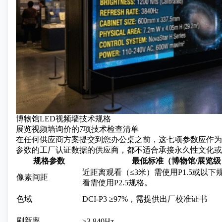
博物馆LED视频墙技术规格
展览视频墙询价的7项技术检查清单
在任何供应商方案提交到您办公桌之前，这七项参数应作为
参数的工厂认证数据的供应商，都不适合承接永久性文化或
规格参数
最低标准（博物馆/展览级
近距离观看（≤3米）需使用P1.5或以
像素间距
看需使用P2.5规格。
色域
DCI-P3 ≥97%，需提供出厂校准证书
刷新率
≥3,840Hz