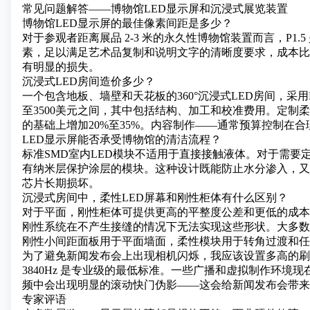
常见问题解答——博物馆LED显示屏和沉浸式展览装置
博物馆LED显示屏的最佳像素间距是多少？
对于参观者距离展品 2-3 米的永久性博物馆装置而言，P1.5 
素，足以满足艺术品复制和说明文字的清晰度要求，成本比 P
有明显的损失。
沉浸式LED房间造价多少？
一个包含地板、墙壁和天花板的360°沉浸式LED房间，采用
至3500美元之间，其中包括结构、加工和校准费用。定制
的基础上增加20%至35%。内容制作——通常预算控制在合
LED显示屏能否承受博物馆的清洁流程？
标准SMD室内LED模块不适用于直接接触液体。对于需要
有纳米层保护涂层的模块。这种设计既能防止水分渗入，又
芯片长期损坏。
沉浸式房间中，柔性LED屏幕和刚性柜体有什么区别？
对于平面，刚性柜体可提供更高的平整度公差和更低的成本
刚性系统在不产生接缝的情况下无法实现这些形状。大多数大
刚性小间距面板用于平面墙面，柔性模块用于转角过渡和任
为了避免新闻发布会上出现相机闪烁，我应该设置多高的刷
3840Hz 是专业级的最低标准。一些广播和虚拟制作环境现在指定
频中会出现明显的滚动快门伪影——这会给新闻发布会带来
专家评语