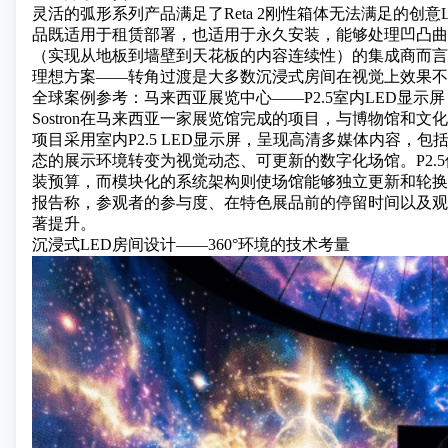
灵活的弧形系列产品满足了Reta 2刚性箱体无法满足的
创意
品既适用于租赁部署，也适用于永久安装，能够处理凹凸曲面
（实现从地板到墙壁到天花板的内容连续性）的集成商而言，sP
理想方案——转角过渡是大多数沉浸式房间在视觉上效果不
全球案例参考：马来西亚展览中心——P2.5室内LED显示屏
Sostron在马来西亚一家展览馆完成的项目，与博物馆和
项目采用室内P2.5 LED显示屏，呈现高清多媒体内容，
态的展示环境转变为视觉动态、可更新的数字化场馆。P2.
装预算，而模块化的系统架构则使场馆能够独立更新和轮换
报告称，参观者的参与度、在特色展品前的停留时间以及观
著提升。
沉浸式LED房间设计——360°环境的技术考量