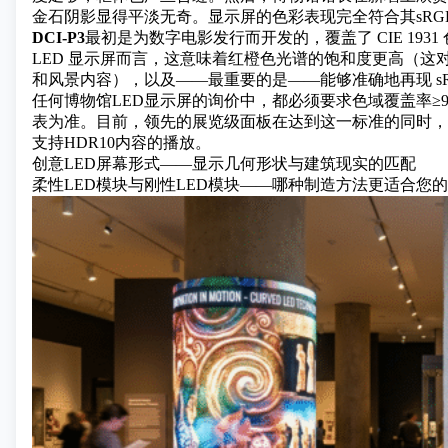
金石阴影显得平淡无奇。显示屏的色彩表现完全符合其sRG
DCI-P3
最初是为数字电影发行而开发的，覆盖了 CIE 1931 
LED 显示屏而言，这意味着红橙色光谱的饱和度更高（
和风景内容），以及——最重要的是——能够准确地再现 s
任何博物馆LED显示屏的询价中，都必须要求色域覆盖率≥97
表为准。目前，领先的展览级面板在达到这一标准的同时，还能提
支持HDR10内容的播放。
创意LED屏幕形式——显示几何形状与建筑现实的匹配
柔性LED模块与刚性LED模块——哪种制造方法更适合您