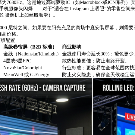
7680Hz。这是通过高端驱动IC（如Macroblock或ICN系列）
能手机摄像头闪烁——对于“适合在 Instagram 上晒照”的零售空
（在 4K 摄像机上如丝般顺滑）。
-1000 尼特之间。如果要在阳光充足的商场中庭安装屏幕，则需要高
推高价格。
济版配置
）
高级卷帘屏（B2B 标准）
商业影响
金线（Nationstar/Kinglight）
金线使用寿命延长30%；褪色更少
4层或6层FPC
散热性能更佳；防止电路开裂。
NovaStar/Colorlight
行业标准；更容易在全球范围内找
MeanWell 或 G-Energy
防止火灾隐患，确保全天候稳定运