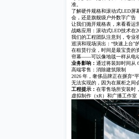
准。
了解硬件规格和滚动式LED屏
会，还是旗舰级户外数字广告
让我们抛开规格表，来看看运
战略应用：滚动式LED技术在2
我们的工程团队注意到，专业
巡演和现场演出：“快速上台”
在租赁行业，时间是最宝贵的
帘幕——可以像地毯一样从电
业务影响：
通过将装卸时间从 6
高端零售：消除建筑限制
2026 年，奢侈品牌正在摒
无法实现的，因为在展柜之间
工程提示：
在零售场所安装时，我
虚拟制作（xR）和广播工作室