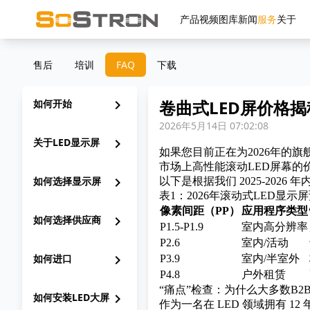
产品
视频
图库
新闻
服务
关于
售后
培训
FAQ
下载
卷曲式LED屏价格
如何开始
chevron_right
2026年5月14日 07:02:08
关于LED显示屏
chevron_right
如果您目前正在为2026年的
市场上高性能滚动LED屏幕的价
如何选择显示屏
chevron_right
以下是根据我们 2025-20
表1：2026年滚动式LED显示
像素间距（PP）
应用程序类型
如何选择供应商
chevron_right
P1.5-P1.9
室内高分辨率
P2.6
室内/活动
如何进口
chevron_right
P3.9
室内/半室外
P4.8
户外租赁
“痛点”检查：为什么大多数B
如何安装LED大屏
chevron_right
作为一名在 LED 领域拥有 