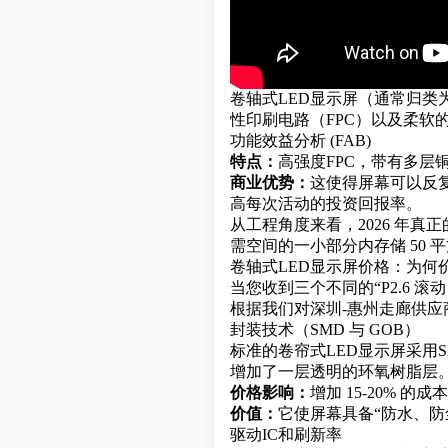
卷轴式LED显示屏（通常归类
性印刷电路（FPC）以及柔软
功能效益分析 (FAB)
特点：
高强度FPC，带有多层
商业优势：
这使得屏幕可以反
高每次活动的投资回报率。
从工程角度来看，2026 年真
需空间的一小部分内存储 50 
卷轴式LED显示屏价格：为何
当您收到三个不同的“P2.6 滚动
根据我们对深圳-惠州走廊供
封装技术（SMD 与 GOB）
标准的卷帘式LED显示屏采用
增加了一层透明的环氧树脂层
价格影响：
增加 15-20% 的成
价值：
它使屏幕具备“防水、防
驱动IC和刷新率