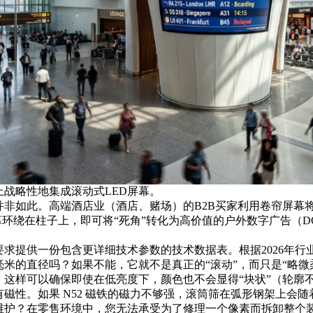
战略性地集成滚动式LED屏幕。
并非如此。高端酒店业（酒店、赌场）的B2B买家利用卷帘屏幕
屏幕环绕在柱子上，即可将“死角”转化为高价值的
户外数字广告（D
求提供一份包含更详细技术参数的技术数据表。根据2026年行
0 毫米的直径吗？如果不能，它就不是真正的“滚动”，而只是“略微
位灰度。这样可以确保即使在低亮度下，颜色也不会显得“块状”（轮廓
磁性。如果 N52 磁铁的磁力不够强，滚筒筛在弧形钢架上会
维护？在零售环境中，您无法承受为了修理一个像素而拆卸整个