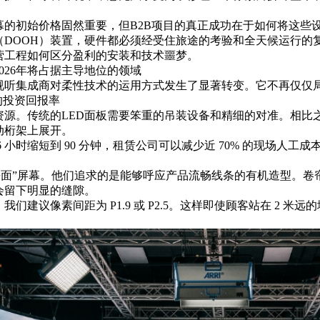
幕的初始价格固然重要，但B2B项目的真正成功在于如何将这些
（DOOH）装置，硬件都必须经受住旅途的考验和全天候运行的
营工程如何区分盈利的安装和技术噩梦。
026年将占据主导地位的领域
视听集成商对柔性技术的运用方式发生了显著转变。它不再仅仅局
的投资回报率
资源。
传统的LED面板
需要笨重的吊装设备和精细的对准。相比
动桁架上展开。
 小时缩短到 90 分钟，租​​赁公司可以减少近 70% 的现场人工成
弃“平面”屏幕。他们追求的是能够呼应产品流畅线条的有机造型。卷
会留下明显的缝隙。
们建议像素间距为 P1.9 或 P2.5。这样即使顾客站在 2 