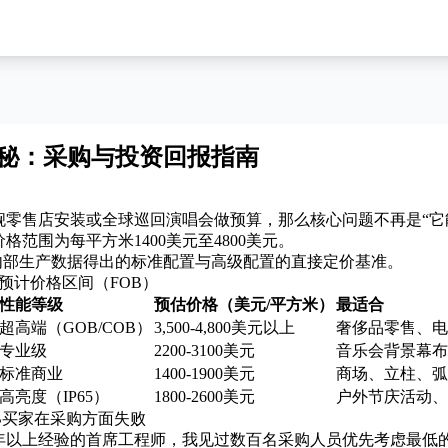
揭秘：采购与投资回报指南
旗舰零售店安装或全球巡回演唱会做预算，那么核心问题不再是“它能
格范围为每平方米1400美元至4800美元。
26 年内部生产数据得出的标准配置与高级配置的直接定价基准。
屏预计价格区间（FOB）
性能等级
预估价格（美元/平方米）
最适合
超高端（GOB/COB）
3,500-4,800美元以上
奢侈品零售、电
专业级
2200-3100美元
音乐会背景幕布
标准商业
1400-1900美元
商场、立柱、弧
高亮度（IP65）
1800-2600美元
户外节庆活动、
2B买家在采购方面失败
12 年以上经验的首席工程师，我见过数百名采购人员优先考虑最低