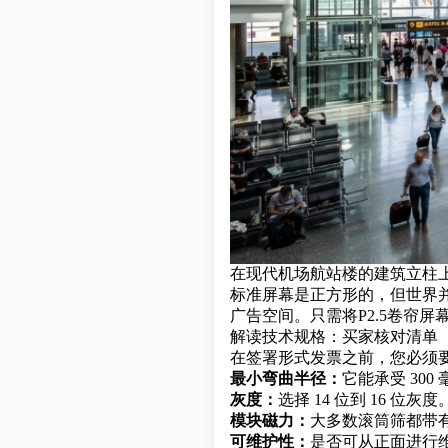
在现代机场航站楼的建筑立柱上
标准屏幕是正方形的，但世界
广告空间。只需将P2.5卷帘
解读技术规格：买家核对清单
在签署形式发票之前，您必须要
最小弯曲半径：
它能承受 30
灰度：
选择 14 位到 16 
模块磁力：
大多数滚筒筛都带有
可维护性：
是否可从正面进行