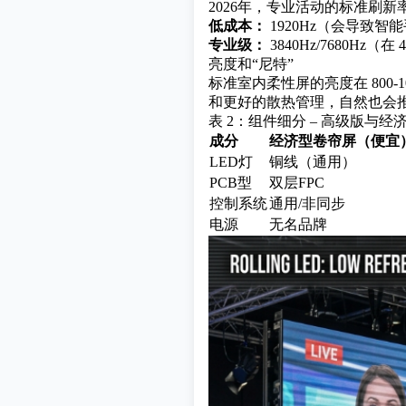
2026年，专业活动的标准刷新率为
低成本：
1920Hz（会导致智
专业级：
3840Hz/7680Hz
亮度和“尼特”
标准室内柔性屏的亮度在 800
和更好的散热管理，自然也会
表 2：组件细分 – 高级版与经
成分
经济型卷帘屏（便宜
LED灯
铜线（通用）
PCB型
双层FPC
控制系统
通用/非同步
电源
无名品牌