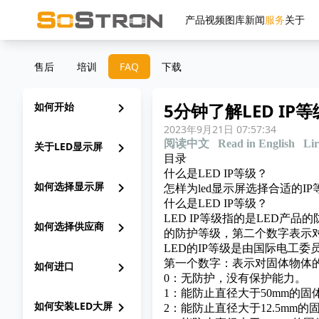
产品
视频
图库
新闻
服务
关于
售后
培训
FAQ
下载
5分钟了解LED IP等
如何开始
chevron_right
2023年9月21日 07:57:34
阅读中文
Read in English
Lir
关于LED显示屏
chevron_right
目录
什么是LED IP等级？
如何选择显示屏
chevron_right
怎样为led显示屏选择合适的IP
什么是LED IP等级？
LED IP等级指的是LED产品的
如何选择供应商
chevron_right
的防护等级，第二个数字表示
LED的IP等级是由国际电工委
第一个数字：表示对固体物体的
如何进口
chevron_right
0：无防护，没有保护能力。
1：能防止直径大于50mm的固
如何安装LED大屏
chevron_right
2：能防止直径大于12.5mm