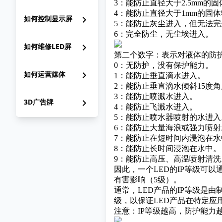
3：能防止直径大于2.5mm的
4：能防止直径大于1mm的固
如何控制显示屏
chevron_right
5：能防止灰尘进入，但无法完
6：完全防尘，无尘埃进入。
如何维修LED屏
chevron_right
第二个数字：表示对液体的防护
0：无防护，没有保护能力。
如何运营媒体
chevron_right
1：能防止垂直滴水进入。
2：能防止垂直滴水倾斜15度
3：能防止喷溅水进入。
3D广告牌
chevron_right
4：能防止飞溅水进入。
5：能防止喷水器喷射的水进入
6：能防止大量海浪或强力喷射
7：能防止在短时间内浸泡在水
8：能防止长时间浸泡在水中。
9：能防止高压、高温喷射清洗
因此，一个LED的IP等级可
有害影响（5级）。
通常，LED产品的IP等级是
级，以保证LED产品在特定应
注意：IP等级越高，防护能力