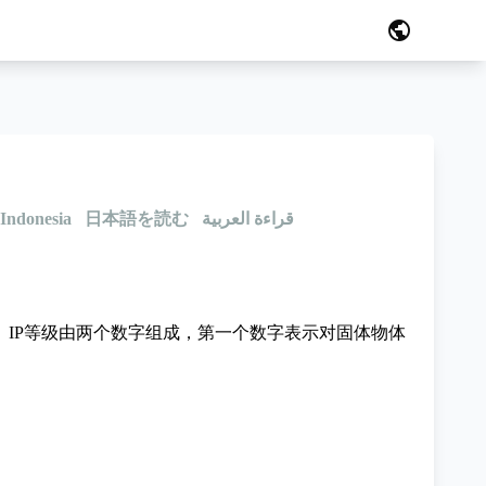
public
Indonesia
日本語を読む
قراءة العربية
。IP等级由两个数字组成，第一个数字表示对固体物体