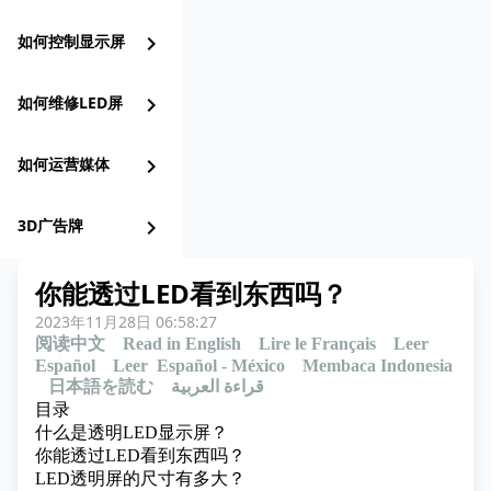
如何控制显示屏
chevron_right
如何维修LED屏
chevron_right
如何运营媒体
chevron_right
3D广告牌
chevron_right
你能透过LED看到东西吗？
2023年11月28日 06:58:27
阅读中文
Read in English
Lire le Français
Leer
Español
Leer Español - México
Membaca Indonesia
日本語を読む
قراءة العربية
目录
什么是透明LED显示屏？
你能透过LED看到东西吗？
LED透明屏的尺寸有多大？