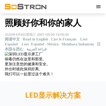
menu
照顾好你和你的家人
2020年4月8日星期三 GMT+00:00 16:00:00
阅读中文
Read in English
Lire le Français
Leer
Español
Leer Español - México
Membaca Indonesia
日
本語を読む
قراءة العربية
病毒仍然在这里和那里。
更加注意您的健康和安全。
外出时彼此保持距离。
我们可以一起度过这个难关！
LED显示解决方案