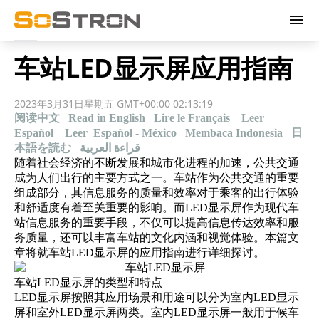
menu
车站LED显示屏应用指南
2023年3月31日星期五 GMT+00:00 02:13:19
阅读中文
Read in English
Lire le Français
Leer
Español
Leer Español - México
Membaca Indonesia
日
本語を読む
قراءة العربية
随着社会经济的不断发展和城市化进程的加速，公共交通
成为人们出行的主要方式之一。车站作为公共交通的重要
组成部分，其信息服务的质量和效率对于乘客的出行体验
和舒适度有着至关重要的影响。而LED显示屏作为现代车
站信息服务的重要手段，不仅可以提高信息传达效率和服
务质量，还可以丰富车站的文化内涵和视觉体验。本篇文
章将就车站LED显示屏的应用指南进行详细探讨。
车站LED显示屏的类型和特点
LED显示屏按照其应用场景和用途可以分为室内LED显示
屏和室外LED显示屏两类。室内LED显示屏一般用于候车