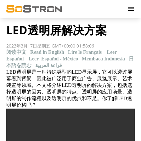
menu
LED透明屏解决方案
2023年3月17日星期五 GMT+00:00 01:58:06
阅读中文
Read in English
Lire le Français
Leer
Español
Leer Español - México
Membaca Indonesia
日
本語を読む
قراءة العربية
LED透明屏
是一种特殊类型的LED显示屏，它可以透过屏
幕看到背景，因此被广泛用于商业广告、展览展示、艺术
装置等领域。本文将介绍LED透明屏的解决方案，包括选
择透明屏的因素、透明屏的特点、透明屏的应用场景、透
明屏的制作流程以及透明屏的优点和不足。
你了解LED透
明屏价格吗？