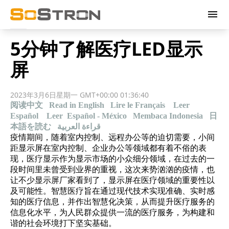
menu
5分钟了解医疗LED显示
屏
2023年3月6日星期一 GMT+00:00 01:36:40
阅读中文
Read in English
Lire le Français
Leer
Español
Leer Español - México
Membaca Indonesia
日
本語を読む
قراءة العربية
疫情期间，随着室内控制、远程办公等的迫切需要，
小间
距显示屏
在室内控制、企业办公等领域都有着不俗的表
现，医疗显示作为显示市场的小众细分领域，在过去的一
段时间里未曾受到业界的重视，这次来势汹汹的疫情，也
让不少显示屏厂家看到了，显示屏在医疗领域的重要性以
及可能性。智慧医疗旨在通过现代技术实现准确、实时感
知的医疗信息，并作出智慧化决策，从而提升医疗服务的
信息化水平，为人民群众提供一流的医疗服务，为构建和
谐的社会环境打下坚实基础。