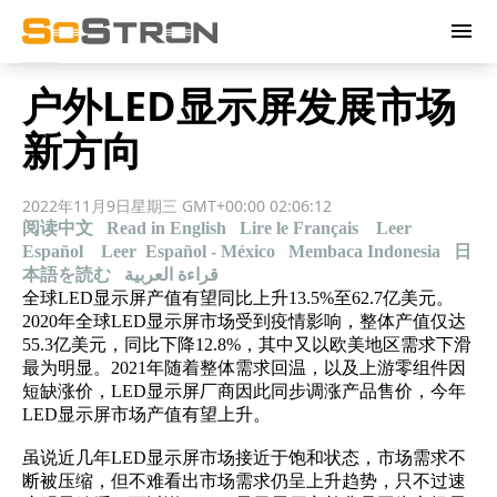
menu
户外LED显示屏发展市场
新方向
2022年11月9日星期三 GMT+00:00 02:06:12
阅读中文
Read in English
Lire le Français
Leer
Español
Leer Español - México
Membaca Indonesia
日
本語を読む
قراءة العربية
全球LED显示屏产值有望同比上升13.5%至62.7亿美元。
2020年全球LED显示屏市场受到疫情影响，整体产值仅达
55.3亿美元，同比下降12.8%，其中又以欧美地区需求下滑
最为明显。2021年随着整体需求回温，以及上游零组件因
短缺涨价，LED显示屏厂商因此同步调涨产品售价，今年
LED显示屏市场产值有望上升。
虽说近几年LED显示屏市场接近于饱和状态，市场需求不
断被压缩，但不难看出市场需求仍呈上升趋势，只不过速